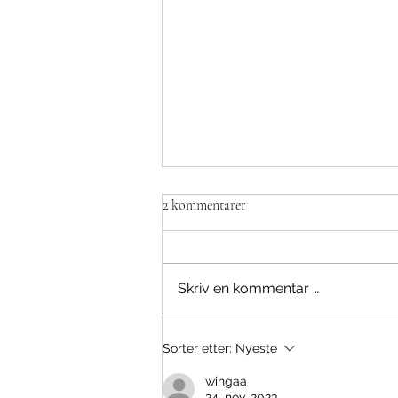
2 kommentarer
Skriv en kommentar …
Om Comet Shaping Solutions
Sorter etter:
Nyeste
wingaa
24. nov. 2023