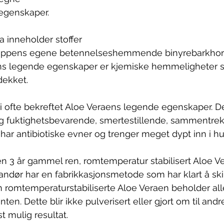
egenskaper.
a inneholder stoffer 
oppens egene betennelseshemmende binyrebarkhor
ens legende egenskaper er kjemiske hemmeligheter 
dekket.
 vi ofte bekreftet Aloe Veraens legende egenskaper. De
fuktighetsbevarende, smertestillende, sammentrek
ar antibiotiske evner og trenger meget dypt inn i h
en 3 år gammel ren, romtemperatur stabilisert Aloe Ver
randør har en fabrikkasjonsmetode som har klart å skil
en romtemperaturstabiliserte Aloe Veraen beholder al
ten. Dette blir ikke pulverisert eller gjort om til andr
st mulig resultat.