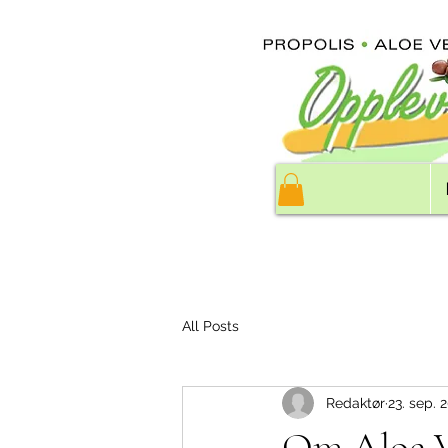
All Posts
Redaktør
23. sep. 
Om Aloe 