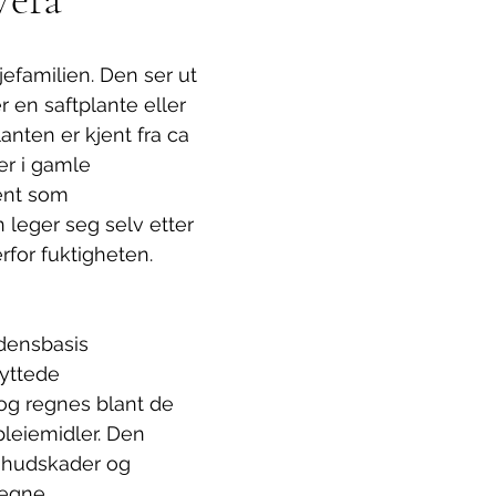
ljefamilien. Den ser ut 
 en saftplante eller 
anten er kjent fra ca 
er i gamle 
ent som 
 leger seg selv etter 
rfor fuktigheten.
rdensbasis
og regnes blant de 
leiemidler. Den 
d hudskader og 
egne 