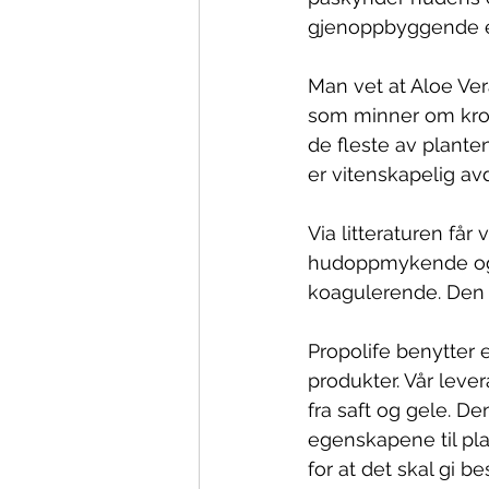
gjenoppbyggende 
Man vet at Aloe Ver
som minner om kr
de fleste av plant
er vitenskapelig av
Via litteraturen får
hudoppmykende og 
koagulerende. Den h
Propolife benytter 
produkter. Vår leve
fra saft og gele. D
egenskapene til plan
for at det skal gi be