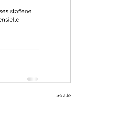
ses stoffene 
nsielle 
Se alle