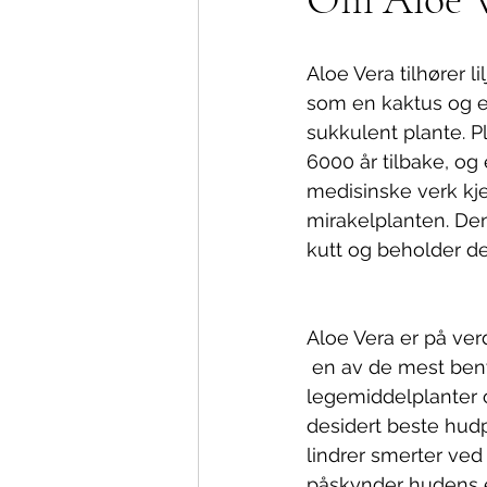
Aloe Vera tilhører li
som en kaktus og er
sukkulent plante. Pl
6000 år tilbake, og 
medisinske verk kj
mirakelplanten. Den
kutt og beholder de
Aloe Vera er på ve
 en av de mest benyttede 
legemiddelplanter 
desidert beste hudp
lindrer smerter ve
påskynder hudens 