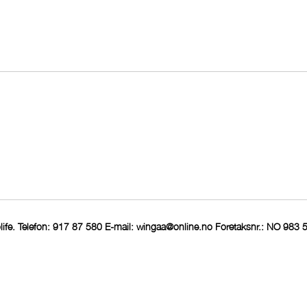
ife. Telefon: 917 87 580 E-mail:
wingaa@online.no
Foretaksnr.: NO 983