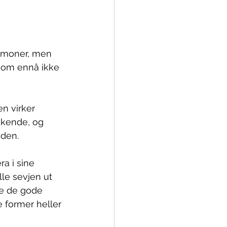
moner, men 
som ennå ikke 
n virker 
kende, og 
uden.
a i sine 
le sevjen ut 
le de gode 
e former heller 