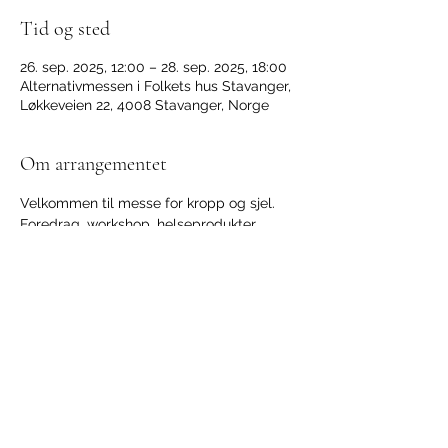
Tid og sted
26. sep. 2025, 12:00 – 28. sep. 2025, 18:00
Alternativmessen i Folkets hus Stavanger,
Løkkeveien 22, 4008 Stavanger, Norge
Om arrangementet
Velkommen til messe for kropp og sjel.
Foredrag, workshop, helseprodukter, 
selvutvikling, stands og mye mer.
Åpningstider 2025
Fredag 20. september: 12:00 – 20.00
Lørdag 21. september: 11:00 – 19:00
Søndag 22. september: 11:00 – 18:00