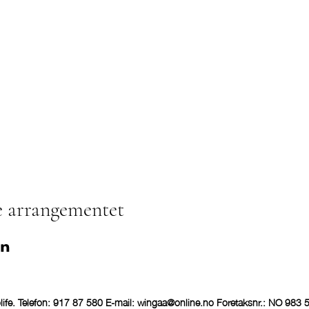
e arrangementet
ife. Telefon: 917 87 580 E-mail:
wingaa@online.no
Foretaksnr.: NO 983