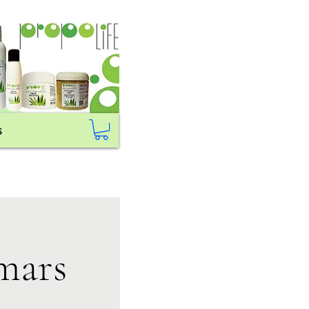
s
 mars