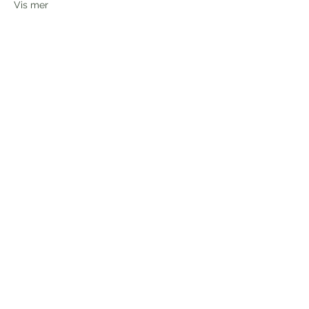
Vis mer
Timeplan
12:00 - 17:00
2 døgn 5 timer
Etnemarknaden
Etne, 5590 Etne
Se alle
Del dette arrangementet